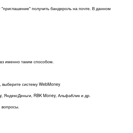
т "приглашение" получить бандероль на почте. В данном
каз именно таким способом.
за, выберите систему WebMoney
y, ЯндексДеньги, RBK Money, АльфаКлик и др.
и вопросы.